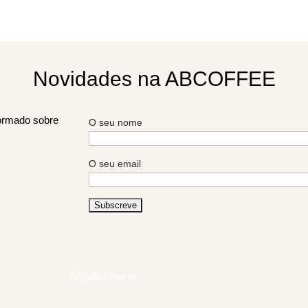
Consulta todas as nossas formações de café:
Cursos
|
Workshops
Novidades na ABCOFFEE
formado sobre
O seu nome
O seu email
hi@abcoffee.pt