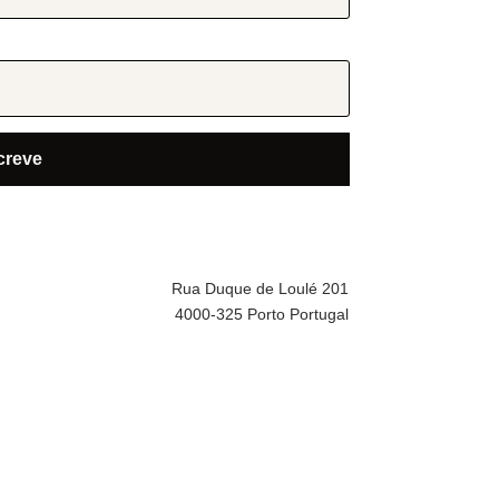
Rua Duque de Loulé 201
4000-325 Porto Portugal
ras informações
re Nós
mos e Condições