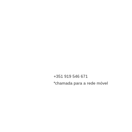
+351 919 546 671
*chamada para a rede móvel
Uma escola de café feita por quem faz, com
formação aprovada e certificada pela
SCA ‑
Specialty Coffee Association