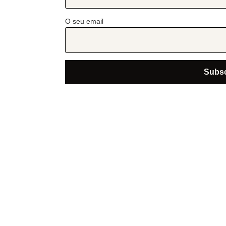
O seu email
hi@abcoffee.pt
Oferta Formativa
Out
Cursos
Sob
Ter
Workshops