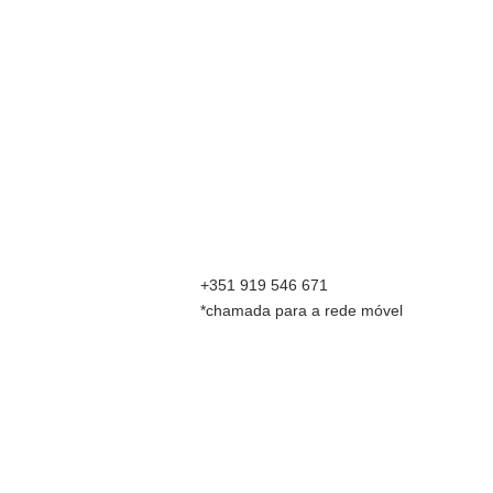
+351 919 546 671
*chamada para a rede móvel
Uma escola de café feita por quem faz, com
formação aprovada e certificada pela
SCA ‑
Specialty Coffee Association