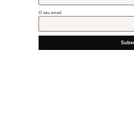
O seu email
hi@abcoffee.pt
Oferta Formativa
Out
Cursos
Sob
Ter
Workshops