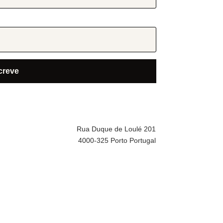
Rua Duque de Loulé 201
4000-325 Porto Portugal
ras informações
re Nós
mos e Condições